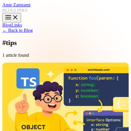
Amir Zamzami
BLOG
LINKS
Blog
Links
← Back to Blog
#
tips
1 article found