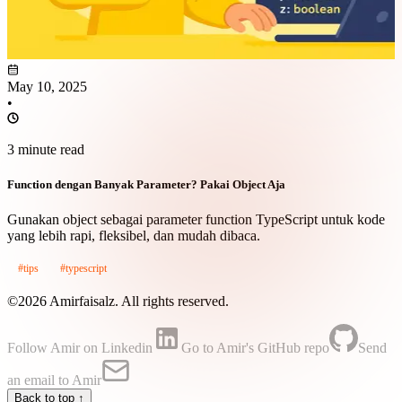
May 10, 2025
•
3 minute read
Function dengan Banyak Parameter? Pakai Object Aja
Gunakan object sebagai parameter function TypeScript untuk kode
yang lebih rapi, fleksibel, dan mudah dibaca.
#tips
#typescript
©2026 Amirfaisalz. All rights reserved.
Follow Amir on Linkedin
Go to Amir's GitHub repo
Send
an email to Amir
Back to top ↑